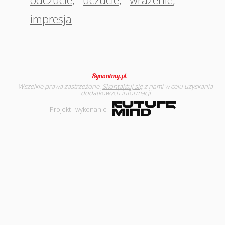
impresja
Wszelkie prawa zastrzeżone.
Skontaktuj się
z nami w celu uzyskania
dodatkowych informacji
Projekt i wykonanie