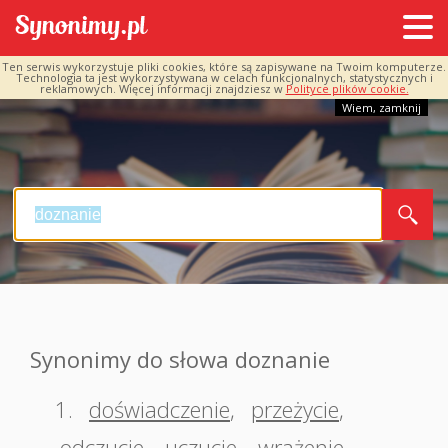
Ten serwis wykorzystuje pliki cookies, które są zapisywane na Twoim komputerze.
Technologia ta jest wykorzystywana w celach funkcjonalnych, statystycznych i
reklamowych. Więcej informacji znajdziesz w
Polityce plików cookie.
Wiem, zamknij
Synonimy do słowa doznanie
1.
doświadczenie
,
przeżycie
,
odczucie
,
uczucie
,
wrażenie
,