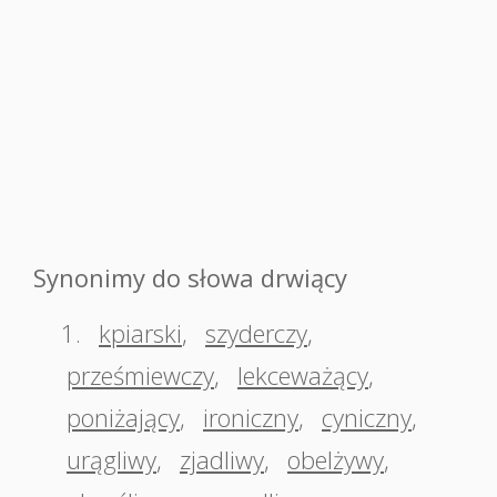
Synonimy do słowa drwiący
1.
kpiarski
,
szyderczy
,
prześmiewczy
,
lekceważący
,
poniżający
,
ironiczny
,
cyniczny
,
urągliwy
,
zjadliwy
,
obelżywy
,