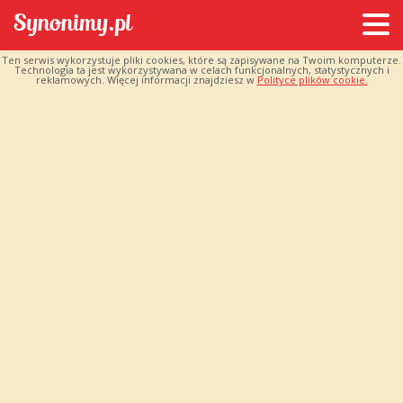
Ten serwis wykorzystuje pliki cookies, które są zapisywane na Twoim komputerze.
Technologia ta jest wykorzystywana w celach funkcjonalnych, statystycznych i
reklamowych. Więcej informacji znajdziesz w
Polityce plików cookie.