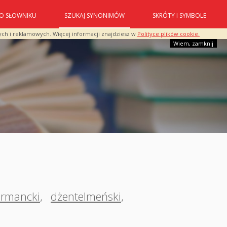
O SŁOWNIKU
SZUKAJ SYNONIMÓW
SKRÓTY I SYMBOLE
ych i reklamowych. Więcej informacji znajdziesz w
Polityce plików cookie.
Wiem, zamknij
armancki
,
dżentelmeński
,