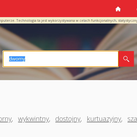
mputerze. Technologia ta jest wykorzystywana w celach funkcjonalnych, statystyczn
orny
,
wykwintny
,
dostojny
,
kurtuazyjny
,
sz