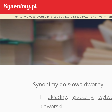
Ten serwis wykorzystuje pliki cookies, które są zapisywane na Twoim ko
Synonimy do słowa dworny
1.
układny
,
grzeczny
,
wytw
dworski
†