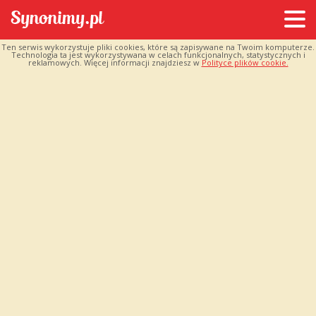
Ten serwis wykorzystuje pliki cookies, które są zapisywane na Twoim komputerze.
Technologia ta jest wykorzystywana w celach funkcjonalnych, statystycznych i
reklamowych. Więcej informacji znajdziesz w
Polityce plików cookie.