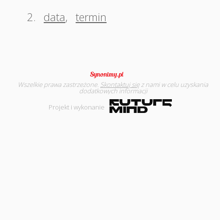
2.
data
,
termin
Wszelkie prawa zastrzeżone.
Skontaktuj się
z nami w celu uzyskania
dodatkowych informacji
Projekt i wykonanie