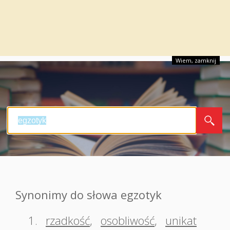
Wiem, zamknij
Synonimy do słowa egzotyk
1.
rzadkość
,
osobliwość
,
unikat