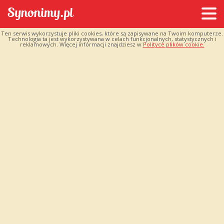
Ten serwis wykorzystuje pliki cookies, które są zapisywane na Twoim komputerze.
Technologia ta jest wykorzystywana w celach funkcjonalnych, statystycznych i
reklamowych. Więcej informacji znajdziesz w
Polityce plików cookie.