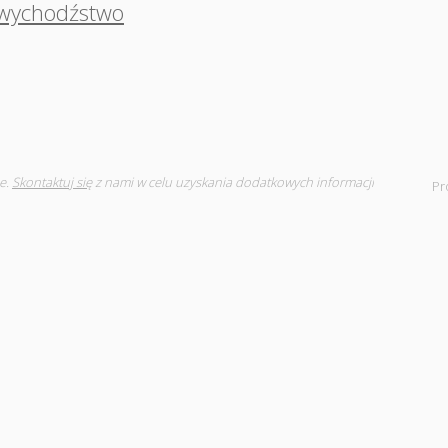
wychodźstwo
e.
Skontaktuj się
z nami w celu uzyskania dodatkowych informacji
Pr