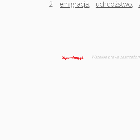
2.
emigracja
,
uchodźstwo
,
Wszelkie prawa zastrzeżon