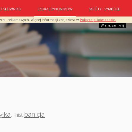
O SŁOWNIKU
SZUKAJ SYNONIMÓW
SKRÓTY I SYMBOLE
ych i reklamowych. Więcej informacji znajdziesz w
Polityce plików cookie.
Wiem, zamknij
yłka
,
banicja
hist