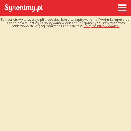
Ten serwis wykorzystuje pliki cookies, które są zapisywane na Twoim komputerze.
Technologia ta jest wykorzystywana w celach funkcjonalnych, statystycznych i
reklamowych. Więcej informacji znajdziesz w
Polityce plików cookie.