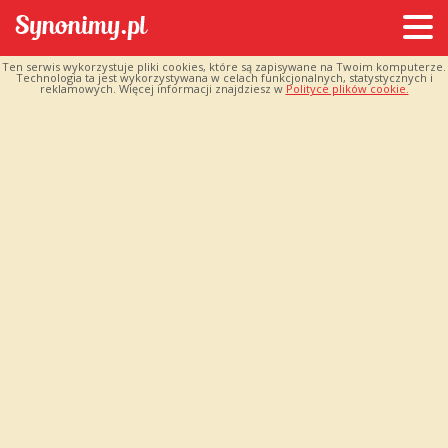
Ten serwis wykorzystuje pliki cookies, które są zapisywane na Twoim komputerze.
Technologia ta jest wykorzystywana w celach funkcjonalnych, statystycznych i
reklamowych. Więcej informacji znajdziesz w
Polityce plików cookie.