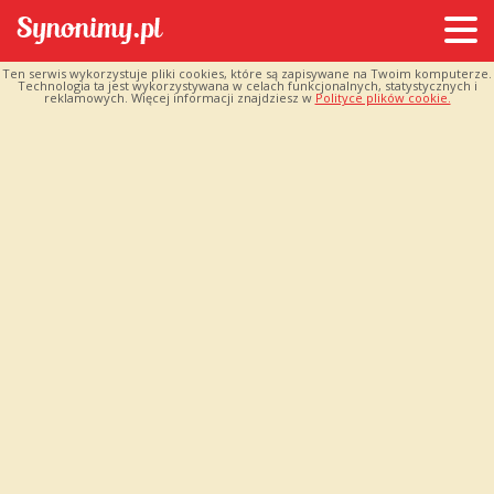
Ten serwis wykorzystuje pliki cookies, które są zapisywane na Twoim komputerze.
Technologia ta jest wykorzystywana w celach funkcjonalnych, statystycznych i
reklamowych. Więcej informacji znajdziesz w
Polityce plików cookie.