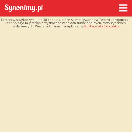
Ten serwis wykorzystuje pliki cookies, które są zapisywane na Twoim komputerze.
Technologia ta jest wykorzystywana w celach funkcjonalnych, statystycznych i
reklamowych. Więcej informacji znajdziesz w
Polityce plików cookie.