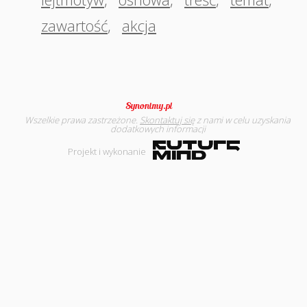
zawartość
,
akcja
Wszelkie prawa zastrzeżone.
Skontaktuj się
z nami w celu uzyskania
dodatkowych informacji
Projekt i wykonanie