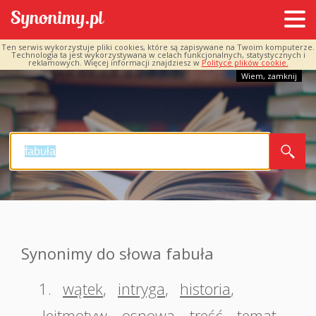
Ten serwis wykorzystuje pliki cookies, które są zapisywane na Twoim komputerze.
Technologia ta jest wykorzystywana w celach funkcjonalnych, statystycznych i
reklamowych. Więcej informacji znajdziesz w
Polityce plików cookie.
Wiem, zamknij
Synonimy do słowa fabuła
1.
wątek
,
intryga
,
historia
,
lejtmotyw
,
osnowa
,
treść
,
temat
,