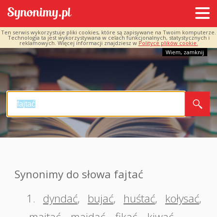
Ten serwis wykorzystuje pliki cookies, które są zapisywane na Twoim komputerze.
Technologia ta jest wykorzystywana w celach funkcjonalnych, statystycznych i
reklamowych. Więcej informacji znajdziesz w
Polityce plików cookie.
Wiem, zamknij
Synonimy do słowa fajtać
1.
dyndać
,
bujać
,
huśtać
,
kołysać
,
majtać
,
majdać
,
fikać
,
kiwać
,