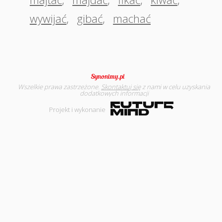
wywijać
,
gibać
,
machać
Wszelkie prawa zastrzeżone.
Skontaktuj się
z nami w celu uzyskania
dodatkowych informacji
Projekt i wykonanie