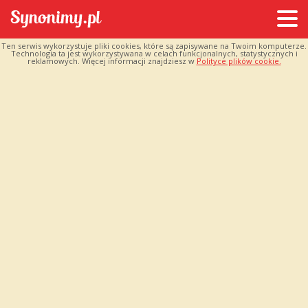
Ten serwis wykorzystuje pliki cookies, które są zapisywane na Twoim komputerze.
Technologia ta jest wykorzystywana w celach funkcjonalnych, statystycznych i
reklamowych. Więcej informacji znajdziesz w
Polityce plików cookie.