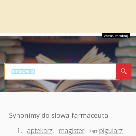
Wiem, zamknij
Synonimy do słowa farmaceuta
1.
aptekarz
,
magister
,
pigularz
żart