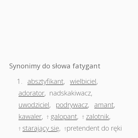
Synonimy do słowa fatygant
1.
absztyfikant
,
wielbiciel
,
adorator
,
nadskakiwacz
,
uwodziciel
,
podrywacz
,
amant
,
kawaler
,
galopant
,
zalotnik
,
†
†
starający się
,
pretendent do ręki
†
†