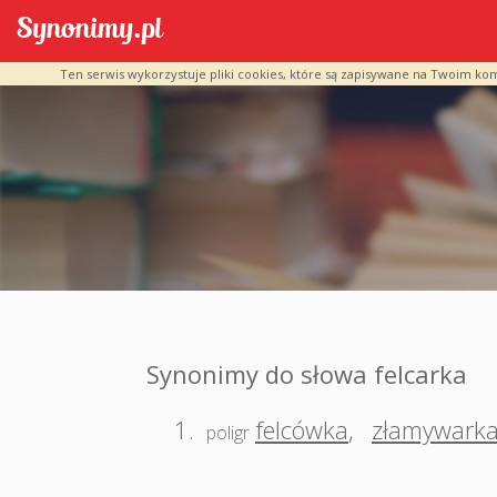
Ten serwis wykorzystuje pliki cookies, które są zapisywane na Twoim ko
Synonimy do słowa felcarka
1.
felcówka
,
złamywark
poligr