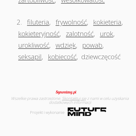
2.
filuteria
,
frywolność
,
kokieteria
,
kokieteryjność
,
zalotność
,
urok
,
urokliwość
,
wdzięk
,
powab
,
seksapil
,
kobiecość
,
dziewczęcość
Wszelkie prawa zastrzeżone.
Skontaktuj się
z nami w celu uzyskania
dodatkowych informacji
Projekt i wykonanie