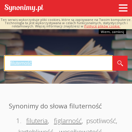
Ten serwis wykorzystuje pliki cookies, które są zapisywane na Twoim komputerze.
Technologia ta jest wykorzystywana w celach funkcjonalnych, statystycznych i
reklamowych. Więcej informacji znajdziesz w
Polityce plików cookie.
Wiem, zamknij
Synonimy do słowa filuterność
1.
filuteria
,
figlarność
,
psotliwość
,
żartobliwość
,
wesołkowatość