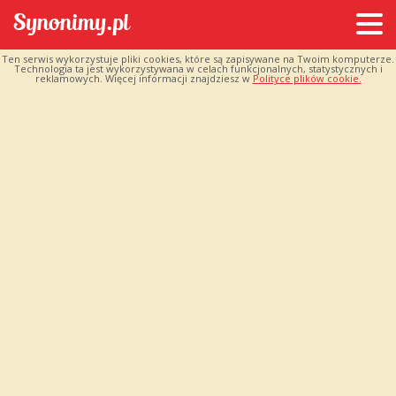
Ten serwis wykorzystuje pliki cookies, które są zapisywane na Twoim komputerze.
Technologia ta jest wykorzystywana w celach funkcjonalnych, statystycznych i
reklamowych. Więcej informacji znajdziesz w
Polityce plików cookie.