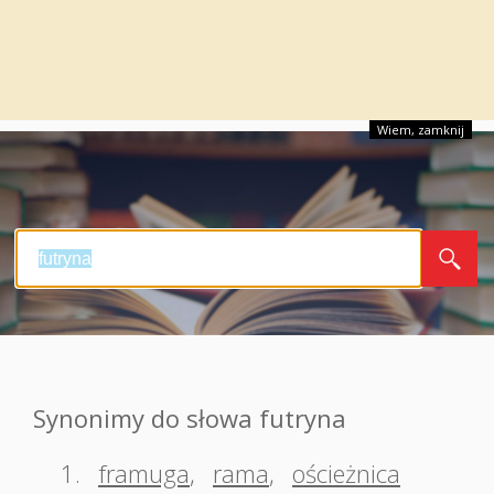
Wiem, zamknij
Synonimy do słowa futryna
1.
framuga
,
rama
,
ościeżnica