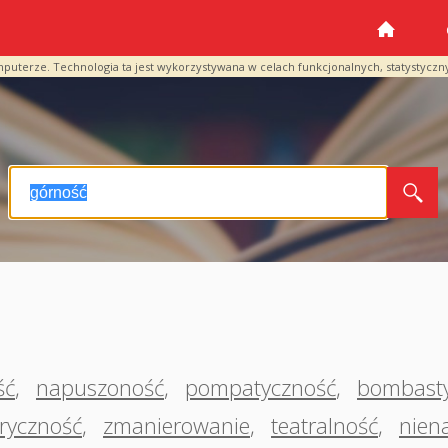
mputerze. Technologia ta jest wykorzystywana w celach funkcjonalnych, statystyczn
ść
,
napuszoność
,
pompatyczność
,
bombast
ryczność
,
zmanierowanie
,
teatralność
,
nien