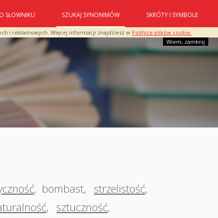
O SŁOWNIKU
SZUKAJ SYNONIMÓW
SKRÓTY I SYMBOLE
ych i reklamowych. Więcej informacji znajdziesz w
Polityce plików cookie.
Wiem, zamknij
yczność
,
bombast
,
strzelistość
,
aturalność
,
sztuczność
,