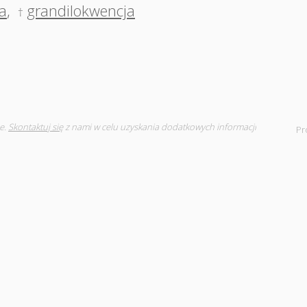
ja
,
grandilokwencja
†
e.
Skontaktuj się
z nami w celu uzyskania dodatkowych informacji
Pr