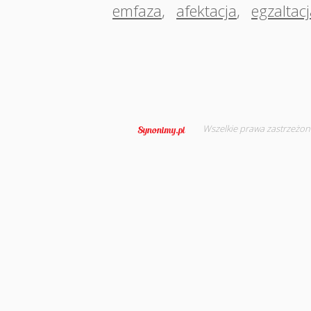
emfaza
,
afektacja
,
egzaltac
Wszelkie prawa zastrzeżon