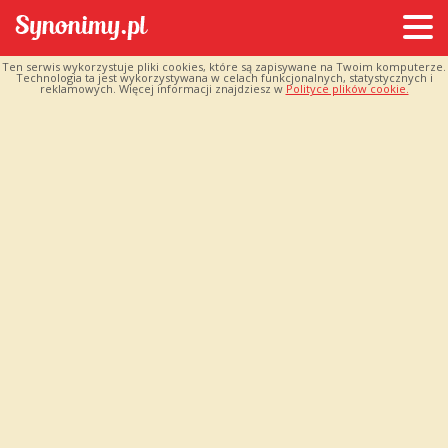
Ten serwis wykorzystuje pliki cookies, które są zapisywane na Twoim komputerze.
Technologia ta jest wykorzystywana w celach funkcjonalnych, statystycznych i
reklamowych. Więcej informacji znajdziesz w
Polityce plików cookie.