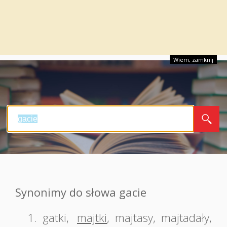
Wiem, zamknij
Synonimy do słowa gacie
1.
gatki
,
majtki
,
majtasy
,
majtadały
,