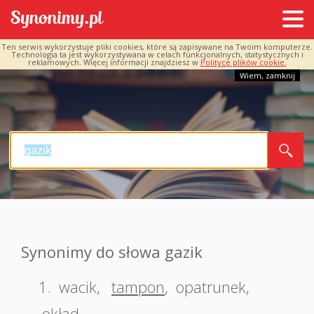
Ten serwis wykorzystuje pliki cookies, które są zapisywane na Twoim komputerze.
Technologia ta jest wykorzystywana w celach funkcjonalnych, statystycznych i
reklamowych. Więcej informacji znajdziesz w
Polityce plików cookie.
Wiem, zamknij
Synonimy do słowa gazik
1.
wacik
,
tampon
,
opatrunek
,
okład