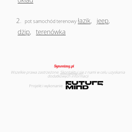
2.
łazik
,
jeep
,
pot samochód terenowy
dżip
,
terenówka
Wszelkie prawa zastrzeżone.
Skontaktuj się
z nami w celu uzyskania
dodatkowych informacji
Projekt i wykonanie