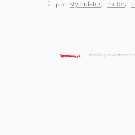
2.
stymulator
,
motor
,
n
przen
Wszelkie prawa zastrzeżon