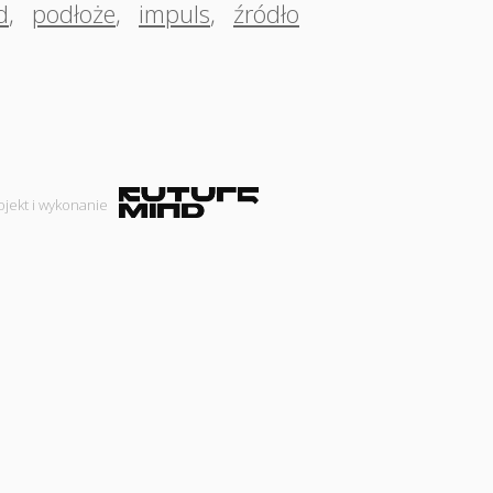
d
,
podłoże
,
impuls
,
źródło
ojekt i wykonanie