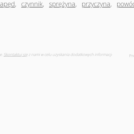
apęd
,
czynnik
,
sprężyna
,
przyczyna
,
powó
e.
Skontaktuj się
z nami w celu uzyskania dodatkowych informacji
Pr