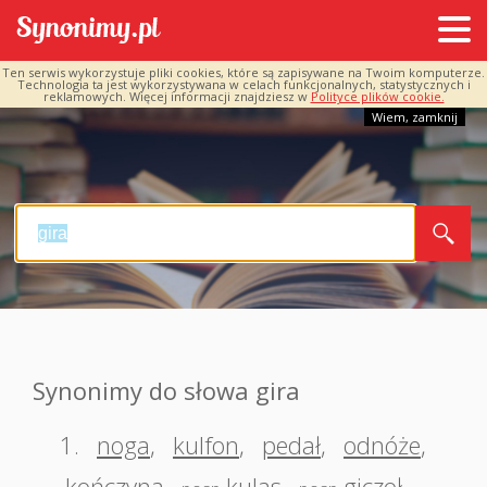
Ten serwis wykorzystuje pliki cookies, które są zapisywane na Twoim komputerze.
Technologia ta jest wykorzystywana w celach funkcjonalnych, statystycznych i
reklamowych. Więcej informacji znajdziesz w
Polityce plików cookie.
Wiem, zamknij
Synonimy do słowa gira
1.
noga
,
kulfon
,
pedał
,
odnóże
,
kończyna
,
kulas
,
giczoł
,