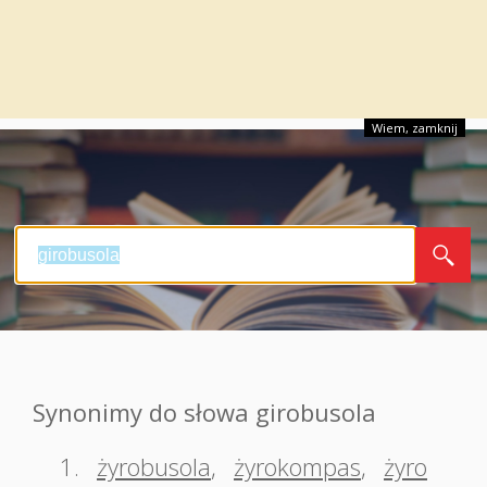
Wiem, zamknij
Synonimy do słowa girobusola
1.
żyrobusola
,
żyrokompas
,
żyro