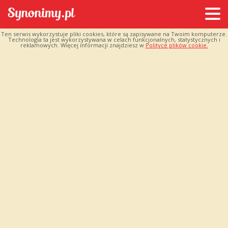
Ten serwis wykorzystuje pliki cookies, które są zapisywane na Twoim komputerze.
Technologia ta jest wykorzystywana w celach funkcjonalnych, statystycznych i
reklamowych. Więcej informacji znajdziesz w
Polityce plików cookie.