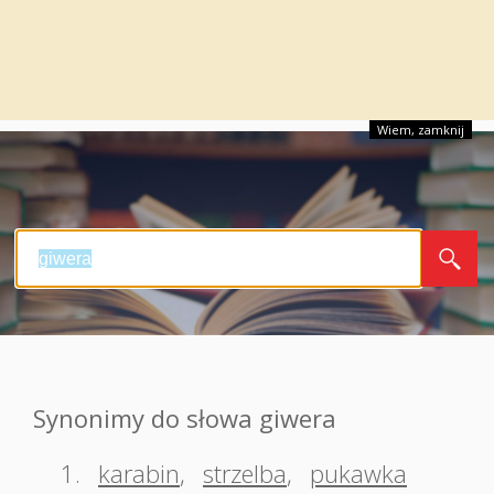
Wiem, zamknij
Synonimy do słowa giwera
1.
karabin
,
strzelba
,
pukawka