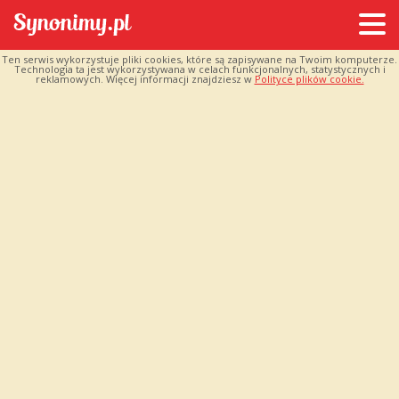
Ten serwis wykorzystuje pliki cookies, które są zapisywane na Twoim komputerze.
Technologia ta jest wykorzystywana w celach funkcjonalnych, statystycznych i
reklamowych. Więcej informacji znajdziesz w
Polityce plików cookie.