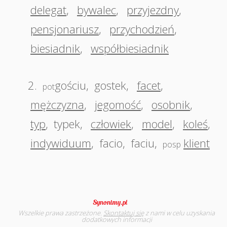
delegat
,
bywalec
,
przyjezdny
,
pensjonariusz
,
przychodzień
,
biesiadnik
,
współbiesiadnik
2.
gościu
,
gostek
,
facet
,
pot
mężczyzna
,
jegomość
,
osobnik
,
typ
,
typek
,
człowiek
,
model
,
koleś
,
indywiduum
,
facio
,
faciu
,
klient
posp
Wszelkie prawa zastrzeżone.
Skontaktuj się
z nami w celu uzyskania
dodatkowych informacji