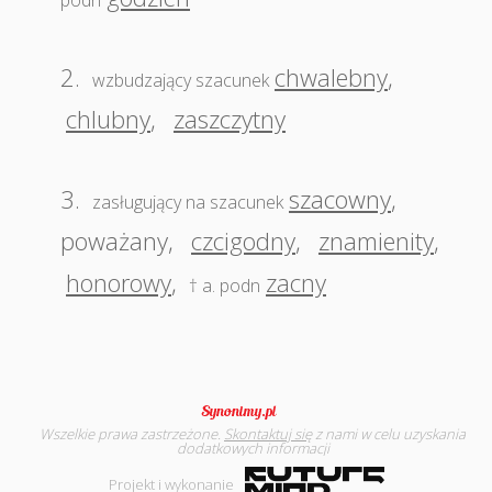
podn
2.
chwalebny
,
wzbudzający szacunek
chlubny
,
zaszczytny
3.
szacowny
,
zasługujący na szacunek
poważany
,
czcigodny
,
znamienity
,
honorowy
,
zacny
† a. podn
Wszelkie prawa zastrzeżone.
Skontaktuj się
z nami w celu uzyskania
dodatkowych informacji
Projekt i wykonanie