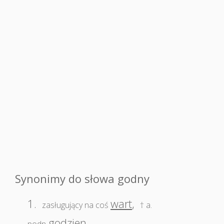
Synonimy do słowa godny
1.
wart
,
zasługujący na coś
† a.
godzien