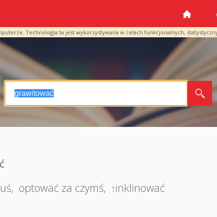
mputerze. Technologia ta jest wykorzystywana w celach funkcjonalnych, statystyczn
ć
muś
,
optować za czymś
,
inklinować
†