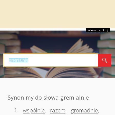
Wiem, zamknij
Synonimy do słowa gremialnie
1.
wspólnie
,
razem
,
gromadnie
,