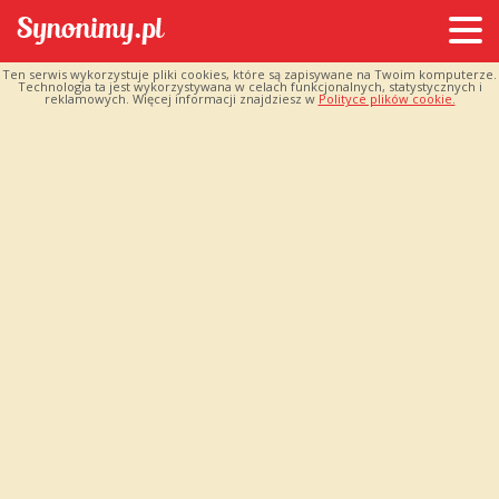
Ten serwis wykorzystuje pliki cookies, które są zapisywane na Twoim komputerze.
Technologia ta jest wykorzystywana w celach funkcjonalnych, statystycznych i
reklamowych. Więcej informacji znajdziesz w
Polityce plików cookie.