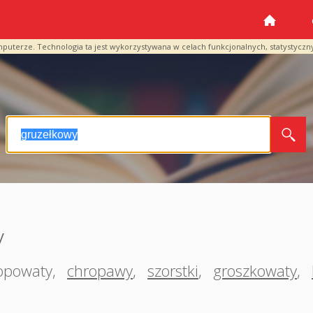
mputerze. Technologia ta jest wykorzystywana w celach funkcjonalnych, statystyczn
y
opowaty
,
chropawy
,
szorstki
,
groszkowaty
,