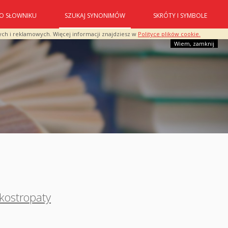
O SŁOWNIKU
SZUKAJ SYNONIMÓW
SKRÓTY I SYMBOLE
ych i reklamowych. Więcej informacji znajdziesz w
Polityce plików cookie.
Wiem, zamknij
kostropaty