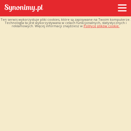
Ten serwis wykorzystuje pliki cookies, które są zapisywane na Twoim komputerze.
Technologia ta jest wykorzystywana w celach funkcjonalnych, statystycznych i
reklamowych. Więcej informacji znajdziesz w
Polityce plików cookie.