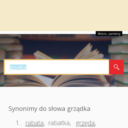
Wiem, zamknij
Synonimy do słowa grządka
1.
rabata
,
rabatka
,
grzęda
,