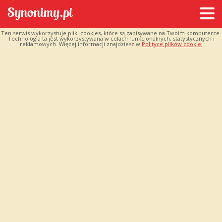
Ten serwis wykorzystuje pliki cookies, które są zapisywane na Twoim komputerze.
Technologia ta jest wykorzystywana w celach funkcjonalnych, statystycznych i
reklamowych. Więcej informacji znajdziesz w
Polityce plików cookie.