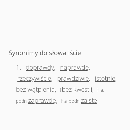
Synonimy do słowa iście
1.
doprawdy
,
naprawdę
,
rzeczywiście
,
prawdziwie
,
istotnie
,
bez wątpienia
,
bez kwestii
,
†
† a.
zaprawdę
,
zaiste
podn
† a. podn