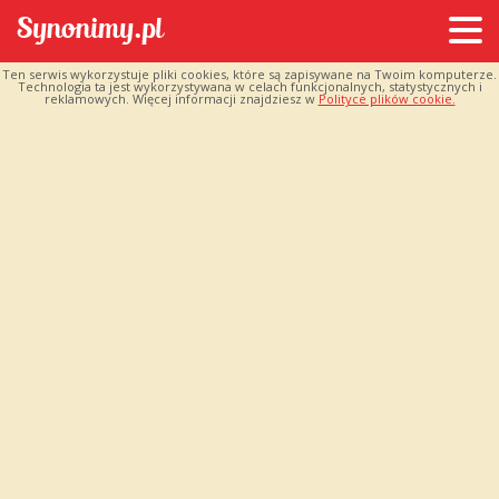
Ten serwis wykorzystuje pliki cookies, które są zapisywane na Twoim komputerze.
Technologia ta jest wykorzystywana w celach funkcjonalnych, statystycznych i
reklamowych. Więcej informacji znajdziesz w
Polityce plików cookie.