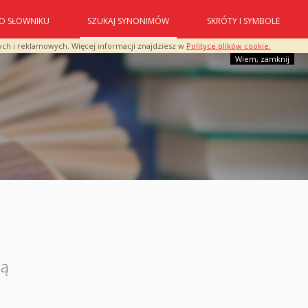
O SŁOWNIKU
SZUKAJ SYNONIMÓW
SKRÓTY I SYMBOLE
ych i reklamowych. Więcej informacji znajdziesz w
Polityce plików cookie.
Wiem, zamknij
ją