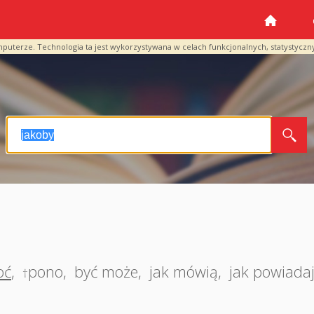
mputerze. Technologia ta jest wykorzystywana w celach funkcjonalnych, statystyczn
oć
,
pono
,
być może
,
jak mówią
,
jak powiada
†