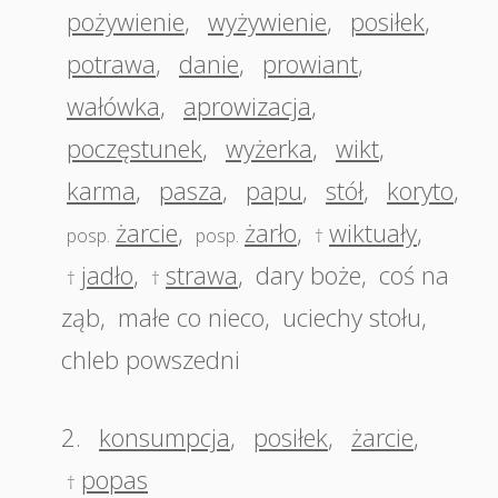
pożywienie
,
wyżywienie
,
posiłek
,
potrawa
,
danie
,
prowiant
,
wałówka
,
aprowizacja
,
poczęstunek
,
wyżerka
,
wikt
,
karma
,
pasza
,
papu
,
stół
,
koryto
,
żarcie
,
żarło
,
wiktuały
,
posp.
posp.
†
jadło
,
strawa
,
dary boże
,
coś na
†
†
ząb
,
małe co nieco
,
uciechy stołu
,
chleb powszedni
2.
konsumpcja
,
posiłek
,
żarcie
,
popas
†