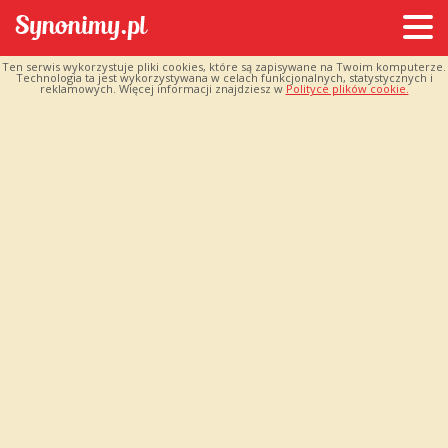
Ten serwis wykorzystuje pliki cookies, które są zapisywane na Twoim komputerze.
Technologia ta jest wykorzystywana w celach funkcjonalnych, statystycznych i
reklamowych. Więcej informacji znajdziesz w
Polityce plików cookie.