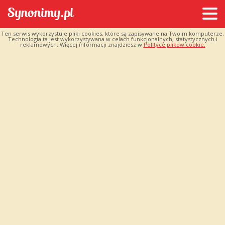
Ten serwis wykorzystuje pliki cookies, które są zapisywane na Twoim komputerze.
Technologia ta jest wykorzystywana w celach funkcjonalnych, statystycznych i
reklamowych. Więcej informacji znajdziesz w
Polityce plików cookie.