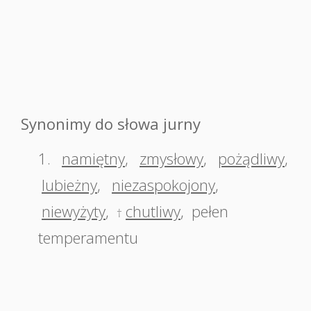
Synonimy do słowa jurny
1.
namiętny
,
zmysłowy
,
pożądliwy
,
lubieżny
,
niezaspokojony
,
niewyżyty
,
chutliwy
,
pełen
†
temperamentu