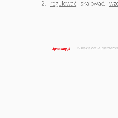
2.
regulować
,
skalować
,
wz
Wszelkie prawa zastrzeżon