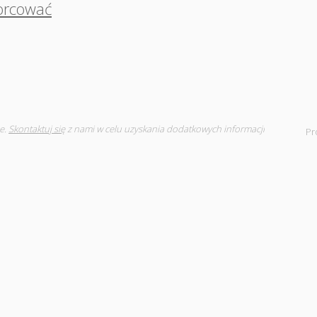
orcować
e.
Skontaktuj się
z nami w celu uzyskania dodatkowych informacji
Pr