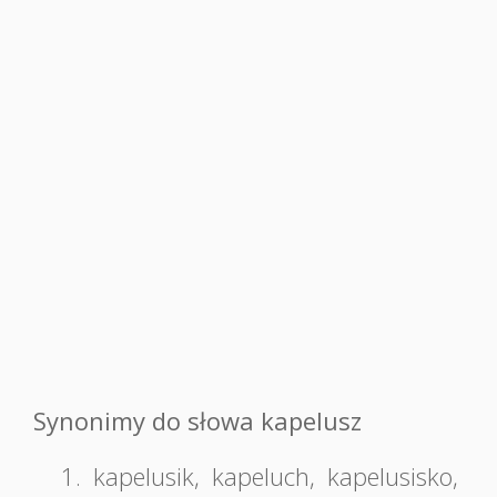
Synonimy do słowa kapelusz
1.
kapelusik
,
kapeluch
,
kapelusisko
,