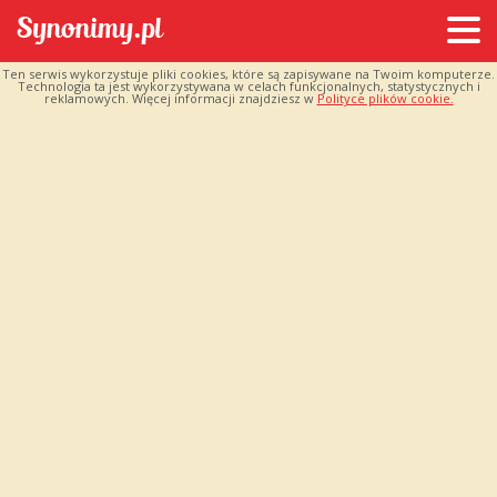
Ten serwis wykorzystuje pliki cookies, które są zapisywane na Twoim komputerze.
Technologia ta jest wykorzystywana w celach funkcjonalnych, statystycznych i
reklamowych. Więcej informacji znajdziesz w
Polityce plików cookie.