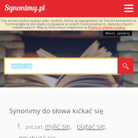
Ten serwis wykorzystuje pliki cookies, które są zapisywane na Twoim komputerze.
Technologia ta jest wykorzystywana w celach funkcjonalnych, statystycznych i
reklamowych. Więcej informacji znajdziesz w
Polityce plików cookie.
Wiem, zamknij
Synonimy do słowa kićkać się
1.
mylić się
,
plątać się
,
pot.żart.
gmatwać się