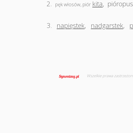
2.
kita
,
pióropus
pęk włosów, piór
3.
napięstek
,
nadgarstek
,
p
Wszelkie prawa zastrzeżon