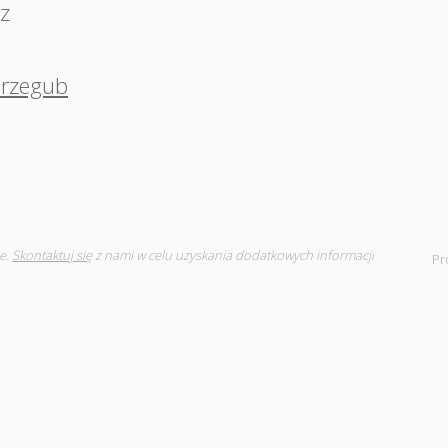
z
rzegub
e.
Skontaktuj się
z nami w celu uzyskania dodatkowych informacji
Pr