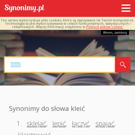
Ten serwis wykorzystuje pliki cookies, które są zapisywane na Twoim komputerze.
Technologia ta jest wykorzystywana w celach funkcjonalnych, statystycznych i
reklamowych. Więcej informacji znajdziesz w
Polityce plików cookie.
Wiem, zamknij
Synonimy do słowa kleić
1.
sklejać
,
lepić
,
łączyć
,
spajać
,
klajstrować