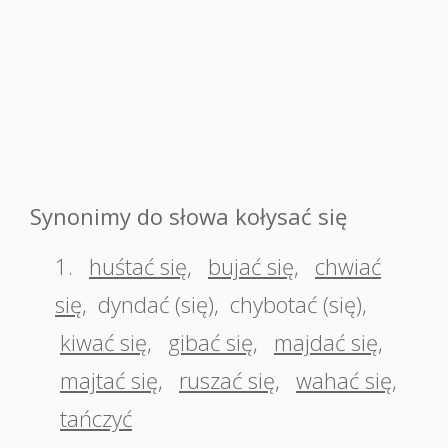
Synonimy do słowa kołysać się
1.
huśtać się
,
bujać się
,
chwiać
się
,
dyndać (się)
,
chybotać (się)
,
kiwać się
,
gibać się
,
majdać się
,
majtać się
,
ruszać się
,
wahać się
,
tańczyć