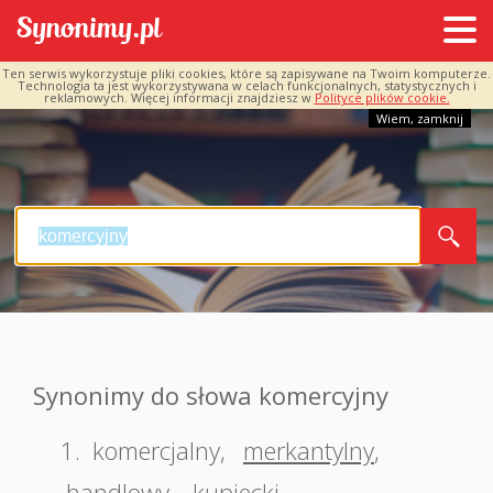
Ten serwis wykorzystuje pliki cookies, które są zapisywane na Twoim komputerze.
Technologia ta jest wykorzystywana w celach funkcjonalnych, statystycznych i
reklamowych. Więcej informacji znajdziesz w
Polityce plików cookie.
Wiem, zamknij
Synonimy do słowa komercyjny
1.
komercjalny
,
merkantylny
,
handlowy
,
kupiecki
,