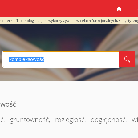
mputerze. Technologia ta jest wykorzystywana w celach funkcjonalnych, statystyczn
owość
ć
,
gruntowność
,
rozległość
,
dogłębność
,
w