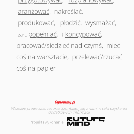
aranżować
,
nakreślać
,
produkować
,
płodzić
,
wysmażać
,
popełniać
,
koncypować
,
żart.
†
pracować/siedzieć nad czymś
,
mieć
coś na warsztacie
,
przelewać/rzucać
coś na papier
Wszelkie prawa zastrzeżone.
Skontaktuj się
z nami w celu uzyskania
dodatkowych informacji
Projekt i wykonanie