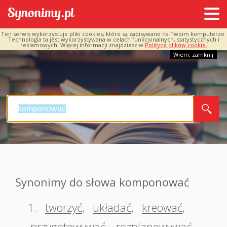
Ten serwis wykorzystuje pliki cookies, które są zapisywane na Twoim komputerze.
Technologia ta jest wykorzystywana w celach funkcjonalnych, statystycznych i
reklamowych. Więcej informacji znajdziesz w
Polityce plików cookie.
Wiem, zamknij
Synonimy do słowa komponować
1.
tworzyć
,
układać
,
kreować
,
przygotowywać
,
rozplanowywać
,