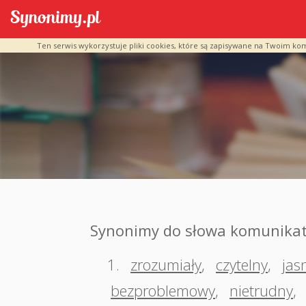
Ten serwis wykorzystuje pliki cookies, które są zapisywane na Twoim ko
Synonimy do słowa komunika
1.
zrozumiały
,
czytelny
,
jas
bezproblemowy
,
nietrudny
,