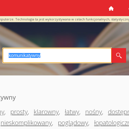
mputerze. Technologia ta jest wykorzystywana w celach funkcjonalnych, statystyczn
tywny
ny
,
prosty
,
klarowny
,
łatwy
,
nośny
,
dostęp
nieskomplikowany
,
poglądowy
,
łopatologicz