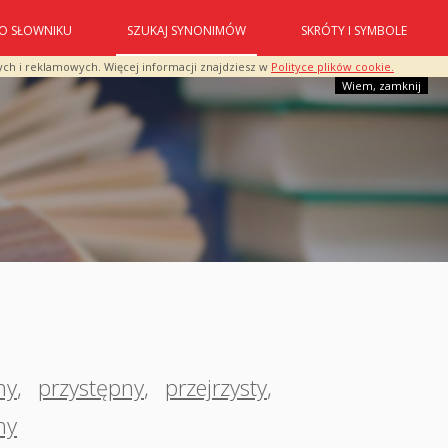
O SŁOWNIKU
SZUKAJ SYNONIMÓW
SKRÓTY I SYMBOLE
ych i reklamowych. Więcej informacji znajdziesz w
Polityce plików cookie.
Wiem, zamknij
ny
,
przystępny
,
przejrzysty
,
ny